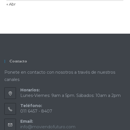
« Abr
Contacto
Ponete en contacto con nosotros a través de nuestros
canales
Horarios:
Lunes-Viernes: 9am a 5pm. Sábados: 10am a 2pm
Teléfono:
011 6457 - 8407
Email:
info@moviendofuturo.com