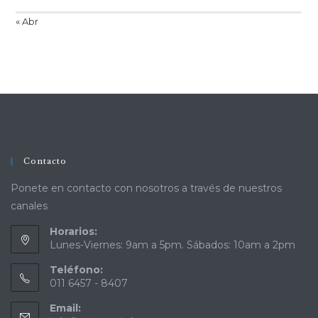
« Abr
Contacto
Ponete en contacto con nosotros a través de nuestros
canales
Horarios:
Lunes-Viernes: 9am a 5pm. Sábados: 10am a 2pm
Teléfono:
011 6457 - 8407
Email: