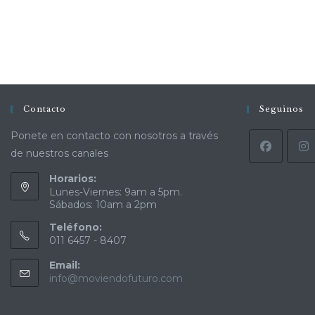
Contacto
Seguinos
Ponete en contacto con nosotros a través
de nuestros canales
Horarios:
Lunes-Viernes: 9am a 5pm.
Sábados: 10am a 2pm
Teléfono:
011 6457 - 8407
Email:
info@moviendofuturo.com