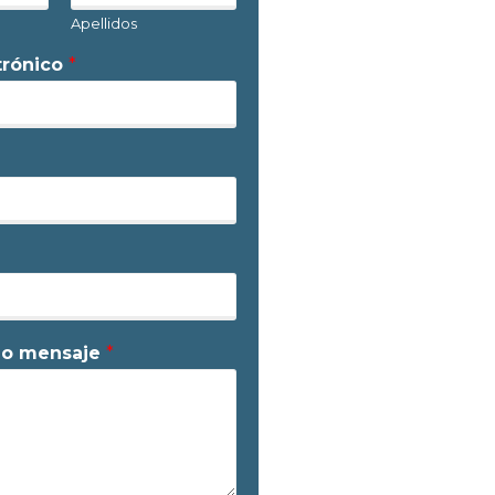
Apellidos
trónico
*
 o mensaje
*