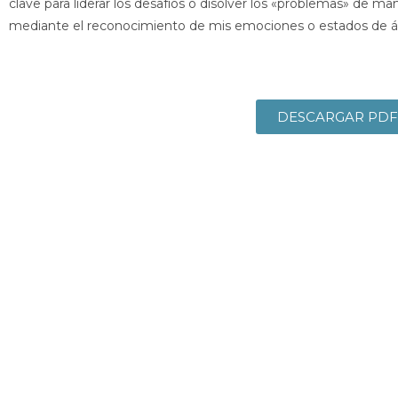
clave para liderar los desafíos o disolver los «problemas» de man
mediante el reconocimiento de mis emociones o estados de 
DESCARGAR PDF