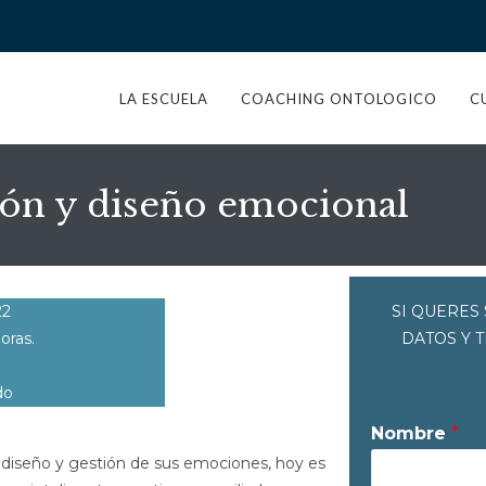
LA ESCUELA
COACHING ONTOLOGICO
C
tión y diseño emocional
22
SI QUERES
oras.
DATOS Y 
do
Nombre
*
o, diseño y gestión de sus emociones, hoy es