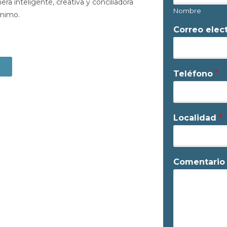
era inteligente, creativa y conciliadora
Nombre
ánimo.
Correo elec
Teléfono
*
Localidad
*
Comentario