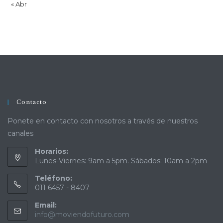
« Abr
Contacto
Ponete en contacto con nosotros a través de nuestros
canales
Horarios:
Lunes-Viernes: 9am a 5pm. Sábados: 10am a 2pm
Teléfono:
011 6457 - 8407
Email:
info@moviendofuturo.com