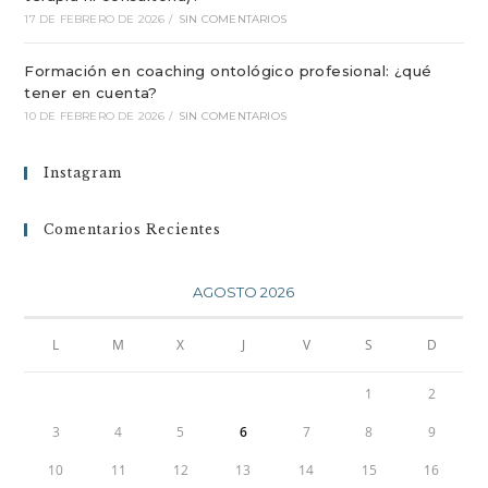
17 DE FEBRERO DE 2026
/
SIN COMENTARIOS
Formación en coaching ontológico profesional: ¿qué
tener en cuenta?
10 DE FEBRERO DE 2026
/
SIN COMENTARIOS
Instagram
Comentarios Recientes
AGOSTO 2026
L
M
X
J
V
S
D
1
2
3
4
5
6
7
8
9
10
11
12
13
14
15
16