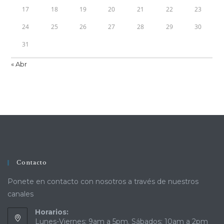
17
18
19
20
21
22
23
24
25
26
27
28
29
30
31
« Abr
Contacto
Ponete en contacto con nosotros a través de nuestros
canales
Horarios:
Lunes-Viernes: 9am a 5pm. Sábados: 10am a 2pm